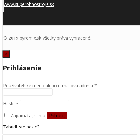
www.superohnostroje.sk
© 2019 pyromix.sk Všetky práva vyhradené.
×
Prihlásenie
Používateľské meno alebo e-mailová adresa
*
Heslo
*
Zapamätať si ma
Prihlásiť
Zabudli ste heslo?