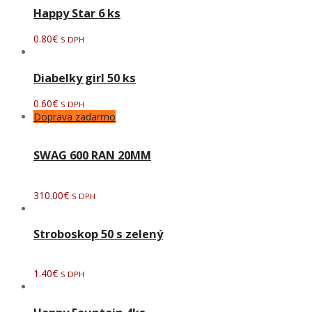
Happy Star 6 ks
0.80
€
S DPH
Diabelky girl 50 ks
0.60
€
S DPH
Doprava zadarmo
SWAG 600 RAN 20MM
310.00
€
S DPH
Stroboskop 50 s zelený
1.40
€
S DPH