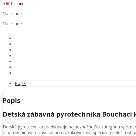
0.60
€
S DPH
bola:
je:
120.00€.
110.00€.
Na sklade
Na sklade
Popis
Popis
Detská zábavná pyrotechnika Bouchací k
Detská pyrotechnika predstavuje najbezpečnejšiu kategóriu spomedz
o narodeninovú oslavu alebo o akúkoľvek inú špeciálnu príležitosť, pr