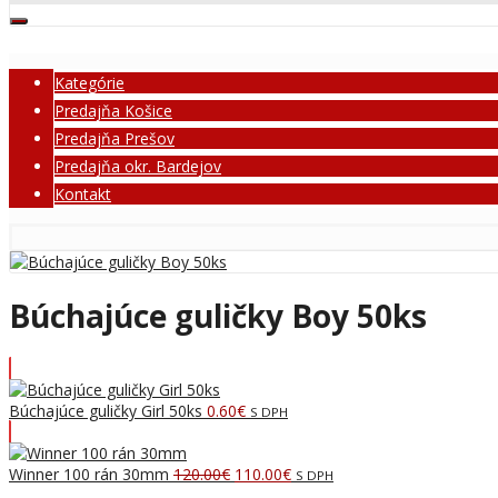
Kategórie
Predajňa Košice
Predajňa Prešov
Predajňa okr. Bardejov
Kontakt
Búchajúce guličky Boy 50ks
Búchajúce guličky Girl 50ks
0.60
€
S DPH
Pôvodná
Aktuálna
Winner 100 rán 30mm
120.00
€
110.00
€
S DPH
cena
cena