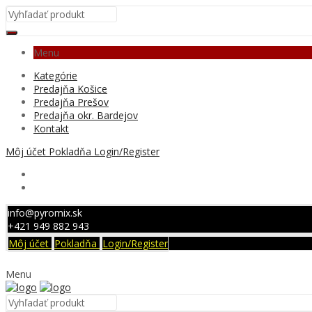
Menu
Kategórie
Predajňa Košice
Predajňa Prešov
Predajňa okr. Bardejov
Kontakt
Môj účet
Pokladňa
Login/Register
info@pyromix.sk
+421 949 882 943
Môj účet
Pokladňa
Login/Register
Menu