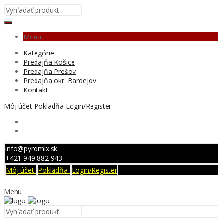
Menu
Kategórie
Predajňa Košice
Predajňa Prešov
Predajňa okr. Bardejov
Kontakt
Môj účet
Pokladňa
Login/Register
info@pyromix.sk
+421 949 882 943
Môj účet
Pokladňa
Login/Register
Menu