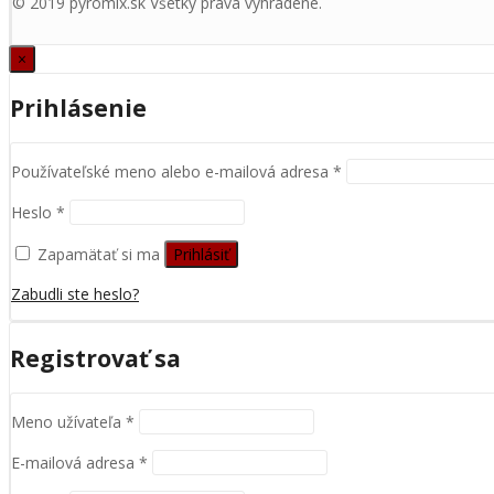
© 2019 pyromix.sk Všetky práva vyhradené.
×
Prihlásenie
Používateľské meno alebo e-mailová adresa
*
Heslo
*
Zapamätať si ma
Prihlásiť
Zabudli ste heslo?
Registrovať sa
Meno užívateľa
*
E-mailová adresa
*