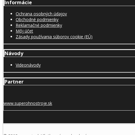
Informácie
Ochrana osobných údajov
Obchodné podmienky
Reklamačné podmienky
Môj účet
Zásady používania súborov cookie (EÚ)
Návody
Videonávody
Partner
www.superohnostroje.sk