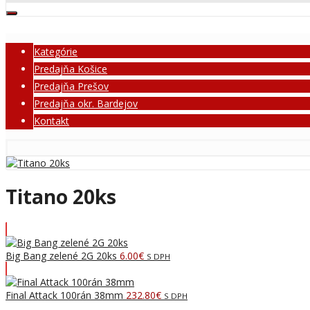
Kategórie
Predajňa Košice
Predajňa Prešov
Predajňa okr. Bardejov
Kontakt
Titano 20ks
Big Bang zelené 2G 20ks
6.00
€
S DPH
Final Attack 100rán 38mm
232.80
€
S DPH