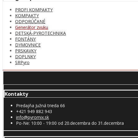
PROFI KOMPAKTY
KOMPAKTY
ODPORÚČANÉ
Generátor zvuku
DETSKÁ-PYROTECHNIKA
FONTÁNY
DYMOVNICE
PRSKAVKY
DOPLNKY
SRPyro
Kontakty
Predajňa Južná trieda 66
+421 949 882 943
info@pyromix.sk
Po-Ne: 10:00 - 19:00 od 20.decembra do 31.decembra